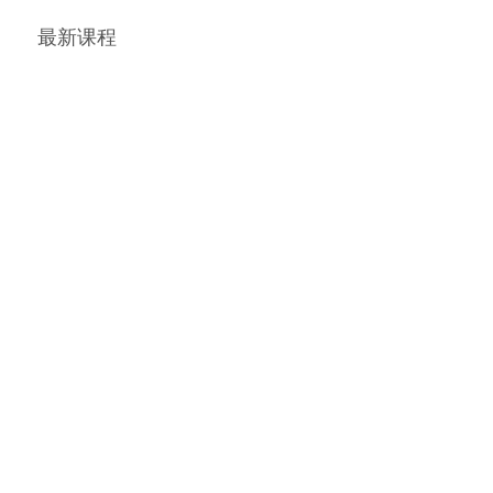
270电焊工（焊工）
300测量放线工（
最新课程
501绿化工（园林绿化工）