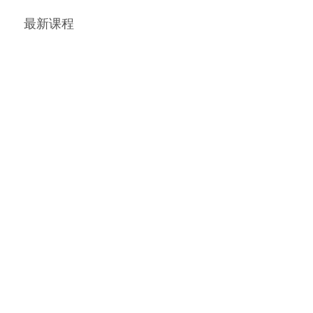
270电焊工（焊工）
300测量放线工（
最新课程
501绿化工（园林绿化工）