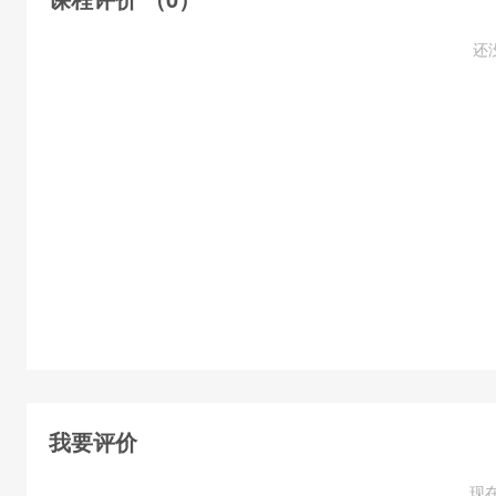
课件1 安全生产法律法规 (1学时)
还
课件2 从业人员权利义务和法律责任 (1学时)
课件3 建筑安全生产管理制度 (1学时)
课件4 职业健康知识 (1学时)
课件5 建筑施工安全知识（一） (1学时)
课件6 建筑施工安全知识（二） (1学时)
课件7 高处作业 (1学时)
课件8 施工现场安全用电 (1学时)
课件9 施工现场消防 (1学时)
我要评价
课件10 施工现场急救知识 (1学时)
现